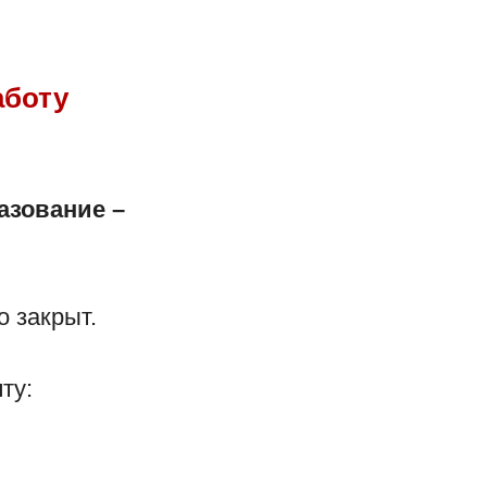
Министерство науки и высшего образования
РФ
Министерство просвещения Российской
Федерации
аботу
Муниципальное казенное учреждение
"Управление образованием Междуречеснкого
городского округа"
Министерство образования Кузбасса
азование –
кта "
унисад.рф
"!
Меню
 закрыт.
Новости
Дети
ту:
Сотрудники
Карта сайта
Вопрос - Ответ
Контакты