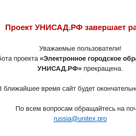
Проект УНИСАД.РФ завершает р
Сайт закрыт!
Уважаемые пользователи!
бота проекта
«Электронное городское обр
аботы сайта обратитесь к администратору прое
УНИСАД.РФ»
прекращена.
Детского учреждения – напрямую в учреждение!
В ближайшее время сайт будет окончательно
Вернуться на главную страницу
По всем вопросам обращайтесь на поч
russia@unitex.pro